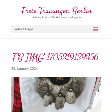
Select Page
FB_IMG_1705319139356
25. January 2024