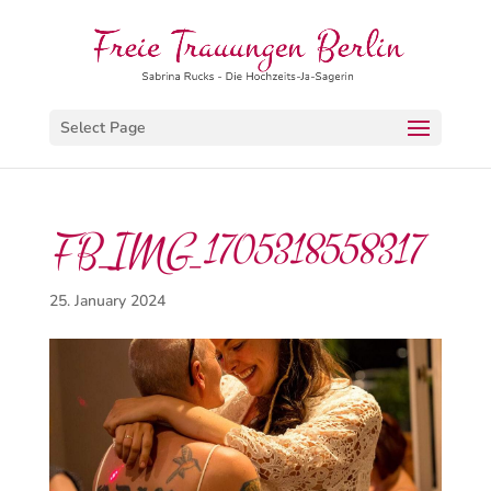
Select Page
FB_IMG_1705318558317
25. January 2024