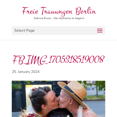
Select Page
FB_IMG_1705318519008
25. January 2024