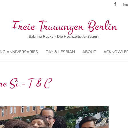
Imp
NG ANNIVERSARIES
GAY & LESBIAN
ABOUT
ACKNOWLE
re Si – T & C