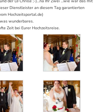
und der DJ Chrille ;-)…na Ihr Zwei …wie war das mit
eser Dienstleister an diesem Tag garantierten
 vom Hochzeitsportal.de)
s was wunderbares.
te Zeit bei Eurer Hochzeitsreise.